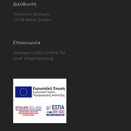
Διεύθυνση
Πλαπούτα 18 Άλιμος,
174 56 Αθήνα, Ελλάδα
Επικοινωνία
Τηλέφωνο: (+30) 210 99 66 722
Email:
info@mepress.gr