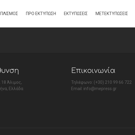
ΟΠΛΙΣΜΟΣ
ΠΡΟ ΕΚΤΥΠΩΣΗ
ΕΚΤΥΠΩΣΕΙΣ
ΜΕΤΕΚΤΥΠΩΣΕΙΣ
θυνση
Επικοινωνία
 18 Άλιμος,
Τηλέφωνο: (+30) 210 99 66 722
ήνα, Ελλάδα
Email:
info@mepress.gr